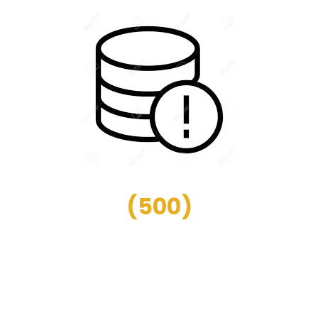
(
500
)