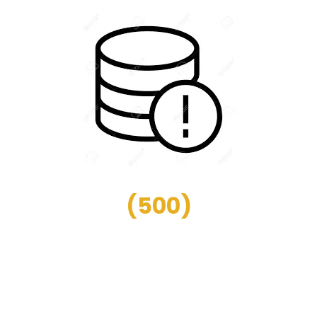
(
500
)