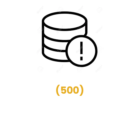
(
500
)