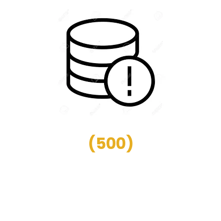
(
500
)