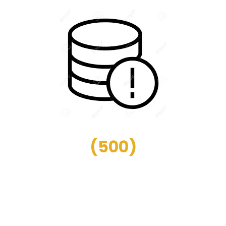
(
500
)