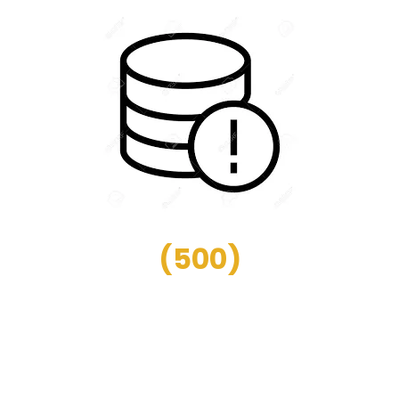
(
500
)