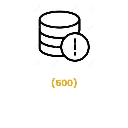
(
500
)