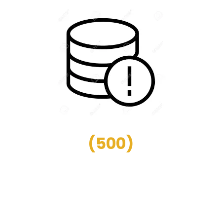
(
500
)