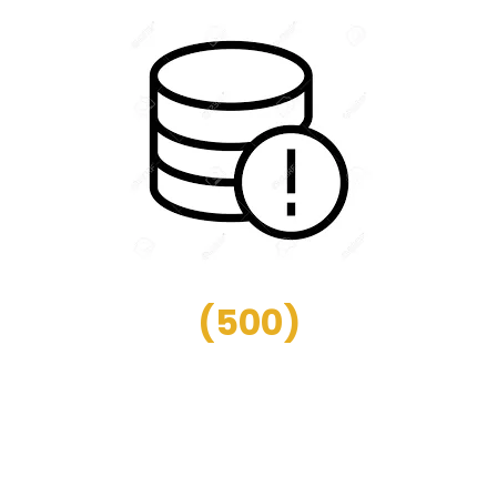
(
500
)