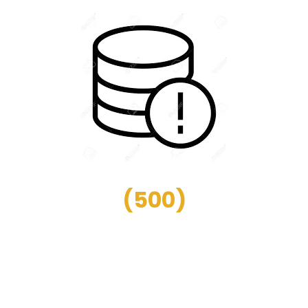
(
500
)