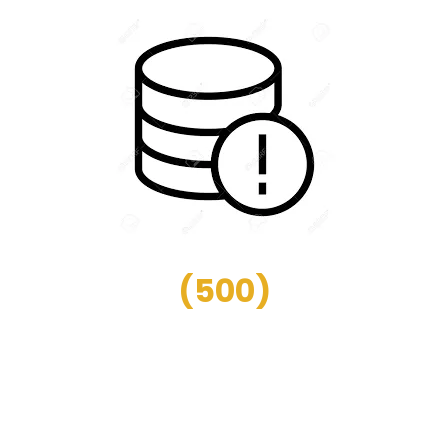
(
500
)