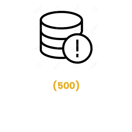
(
500
)