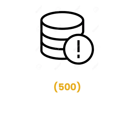
(
500
)