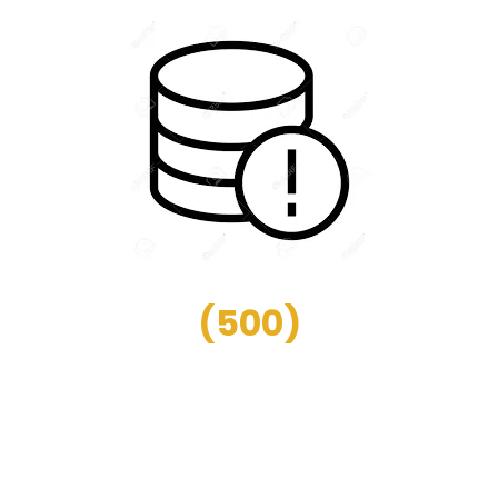
(
500
)