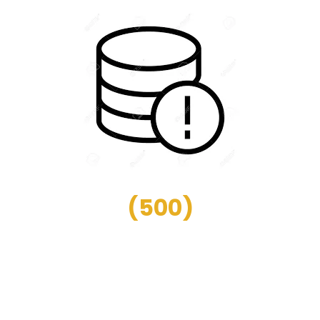
(
500
)