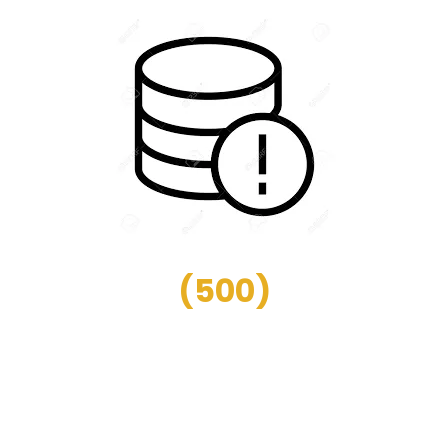
(
500
)