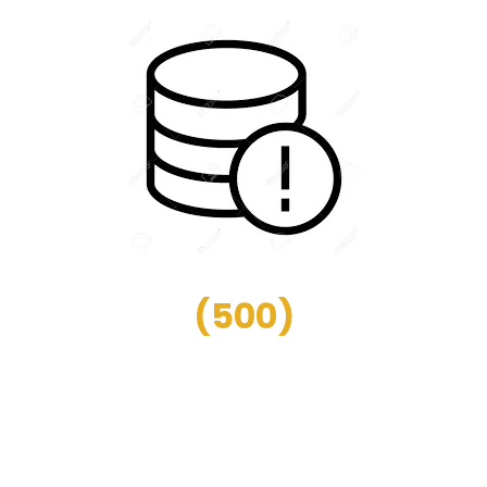
(
500
)