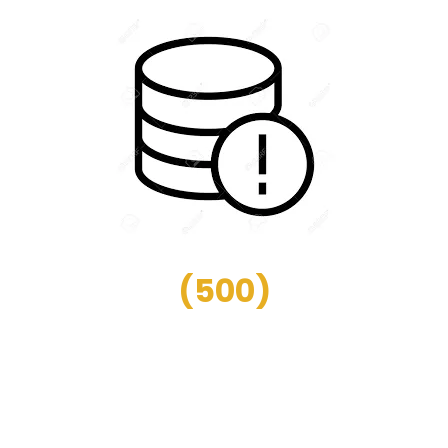
(
500
)