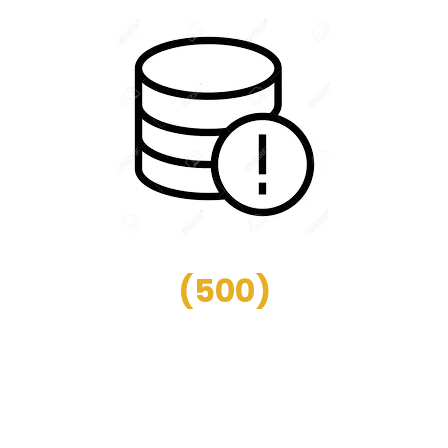
(
500
)