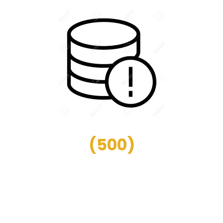
(
500
)