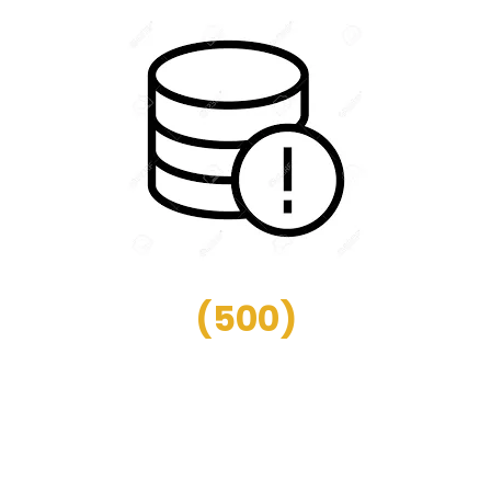
(
500
)