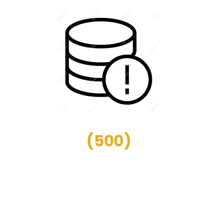
(
500
)