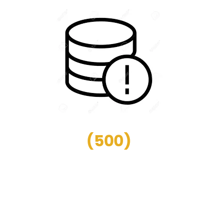
(
500
)