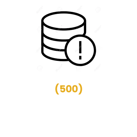
(
500
)