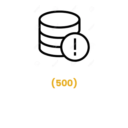
(
500
)