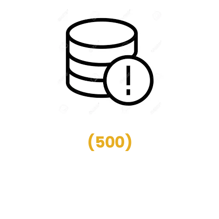
(
500
)