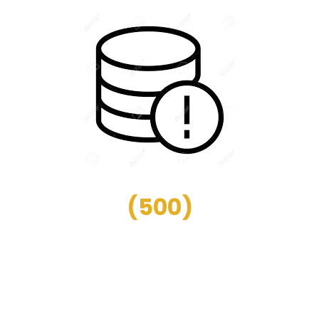
(
500
)