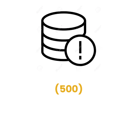
(
500
)