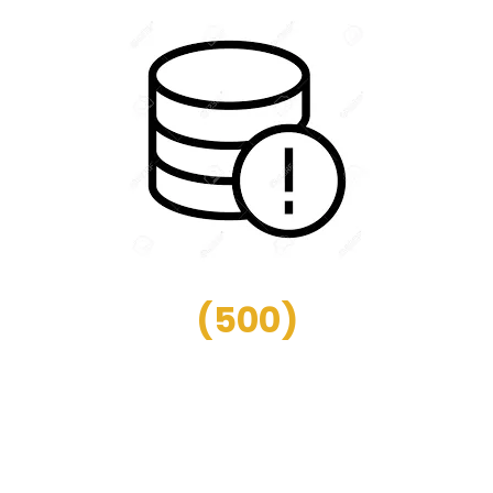
(
500
)