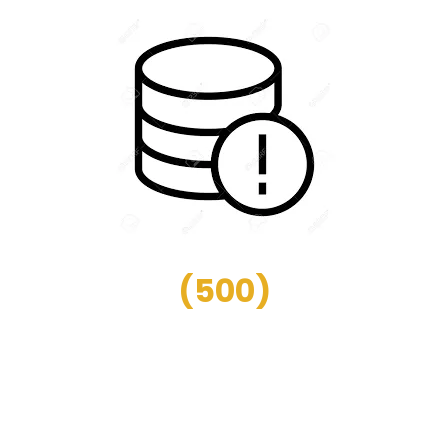
(
500
)