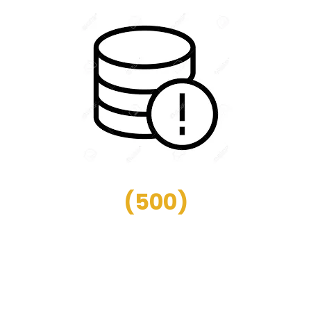
(
500
)