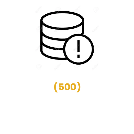
(
500
)