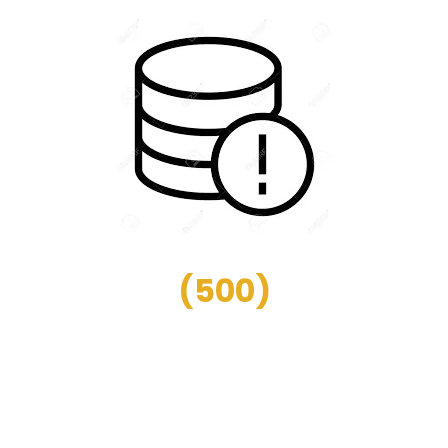
(
500
)