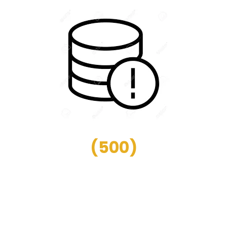
(
500
)