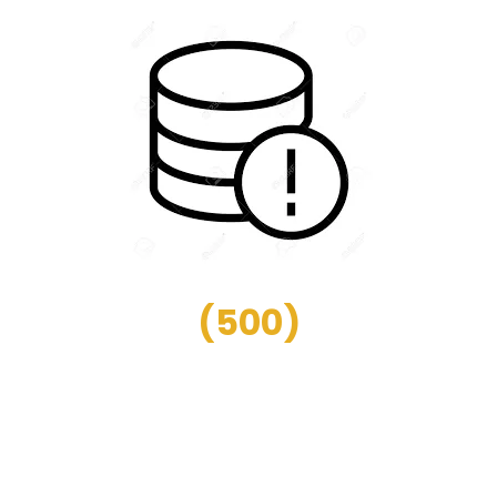
(
500
)