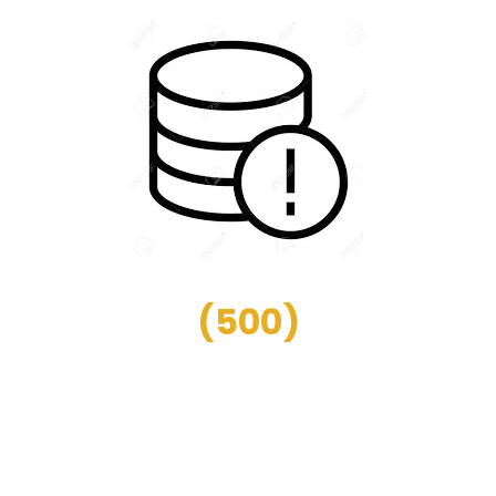
(
500
)