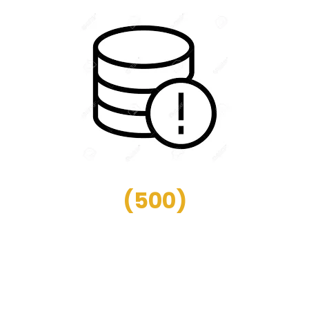
(
500
)