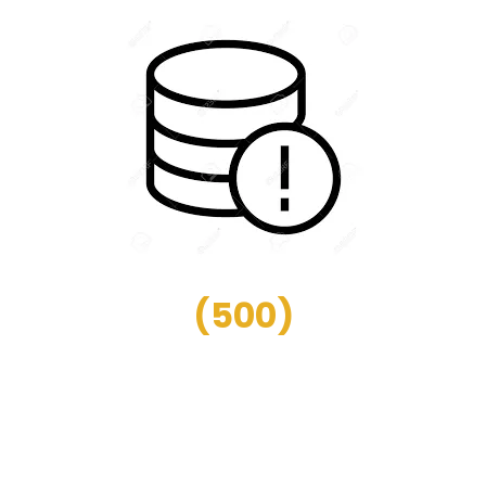
(
500
)