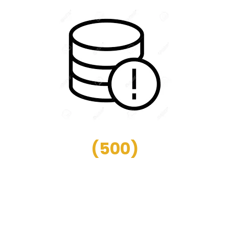
(
500
)