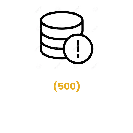
(
500
)