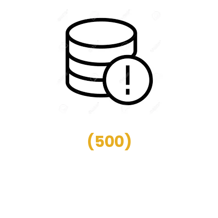
(
500
)