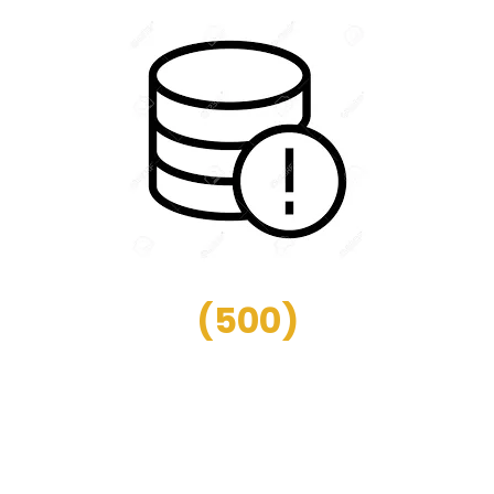
(
500
)