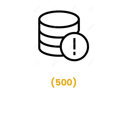
(
500
)