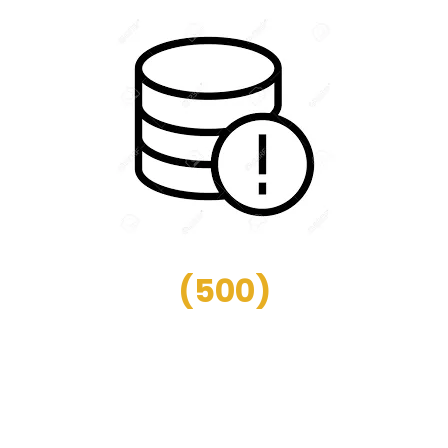
(
500
)