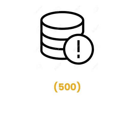
(
500
)