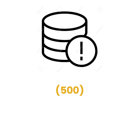
(
500
)