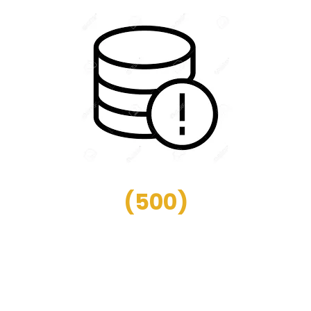
(
500
)