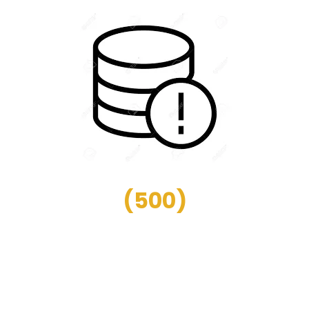
(
500
)