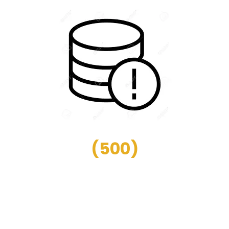
(
500
)