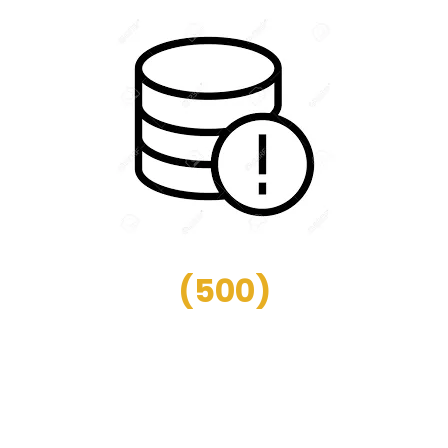
(
500
)